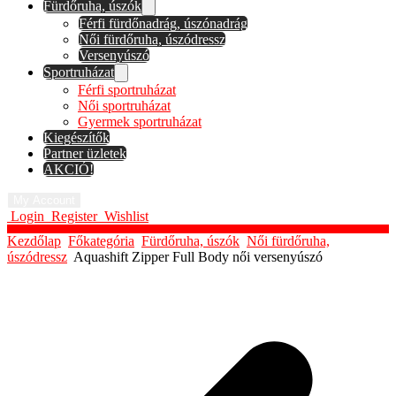
Fürdőruha, úszók
Férfi fürdőnadrág, úszónadrág
Női fürdőruha, úszódressz
Versenyúszó
Sportruházat
Férfi sportruházat
Női sportruházat
Gyermek sportruházat
Kiegészítők
Partner üzletek
AKCIÓ!
My Account
Login
Register
Wishlist
Kezdőlap
Főkategória
Fürdőruha, úszók
Női fürdőruha,
úszódressz
Aquashift Zipper Full Body női versenyúszó