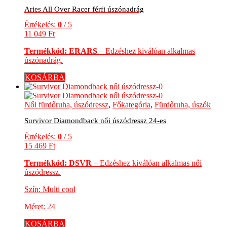
Aries All Over Racer férfi úszónadrág
Értékelés:
0
/ 5
11 049
Ft
Termékkód: ERARS
– Edzéshez kiválóan alkalmas
úszónadrág.
KOSÁRBA
Női fürdőruha, úszódressz
,
Főkategória
,
Fürdőruha, úszók
Survivor Diamondback női úszódressz 24-es
Értékelés:
0
/ 5
15 469
Ft
Termékkód: DSVR
– Edzéshez kiválóan alkalmas női
úszódressz.
Szín: Multi cool
Méret: 24
KOSÁRBA