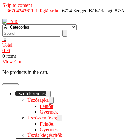
Skip to content
+36704243611
info@tyr.hu
6724 Szeged Kálvária sgt. 87/A
TYR
Úszó felszerelés
0
Total
0
Ft
0 items
View Cart
No products in the cart.
Úszófelszerelés
Úszósapka
Felnőtt
Gyermek
Úszószemüveg
Felnőtt
Gyermek
Úszás kiegészítők