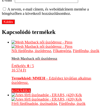
E-mail
*
A nevem, e-mail címem, és weboldalcímem mentése a
böngészőben a következő hozzászólásomhoz.
Kapcsolódó termékek
Női fürdőruha, úszódressz
,
Főkategória
,
Fürdőruha, úszók
Mesh Maxback női úszódressz
Értékelés:
0
/ 5
16 574
Ft
Termékkód: MMEH
– Edzéshez kiválóan alkalmas
úszódressz.
KOSÁRBA
Férfi fürdőnadrág, úszónadrág
,
Fürdőruha, úszók