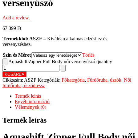
versenyúszó
Add a review.
67 399
Ft
Termékkód: ASZF
– Kiválóan alkalmas edzéshez és
versenyzéshez.
Szín és Méret
Törlés
Aquashift Zipper Full Body női versenyúszó quantity
KOSÁRBA
Cikkszám:
ASZF
Kategóriák:
Főkategória
,
Fürdőruha, úszók
,
Női
fürdőruha, úszódressz
Termék leírás
Egyéb információ
Vélemények (0)
Termék leírás
Aquashift Zipper Full Body női