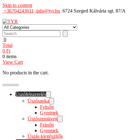
Skip to content
+36704243611
info@tyr.hu
6724 Szeged Kálvária sgt. 87/A
TYR
Úszó felszerelés
0
Total
0
Ft
0 items
View Cart
No products in the cart.
Úszófelszerelés
Úszósapka
Felnőtt
Gyermek
Úszószemüveg
Felnőtt
Gyermek
Úszás kiegészítők