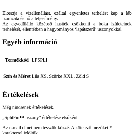
Elosztja a vízellenállást, ezáltal egyenletes terhelést kap a láb
izomzata és nő a teljesítmény.
Az egyedülálló középső hasíték csökkenti a boka ízületeinek
terhelését, ellentétben a hagyományos ‘lapátszerű’ uszonyokkal.
Egyéb információ
Termékkód
LFSPLI
Szín és Méret
Lila XS, Szürke XXL, Zöld S
Értékelések
Még nincsenek értékelések.
„SplitFin™ uszony” értékelése elsőként
Az e-mail címet nem tesszük közzé.
A kötelező mezőket
*
karakterrel jelöltük