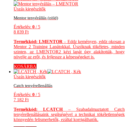
Úszás kiegészítők
Mentor tenyérállás (zöld)
Értékelés:
0
/ 5
8 839
Ft
Termékkód: LMENTOR
– Eddz keményen, eddz okosan a
Mentor 2 Training Lapátokkal. Úszóknak tökéletes, minden
szinten, az LMENTOR2 kézi lapát úgy alakították, hogy
növelje az erőt, és fejlessze a képességeket is.
KOSÁRBA
Úszás kiegészítők
Catch tenyérellenállás
Értékelés:
0
/ 5
7 182
Ft
Termékkód: LCATCH
– Szabadalmaztatott Catch
tenyérellenállásaink segítségével a technikai tökéletlenségek
könnyedén felismerhetők, ezáltal korrigálhatók.