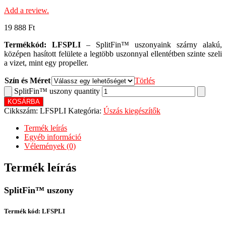
Add a review.
19 888
Ft
Termékkód: LFSPLI
– SplitFin™ uszonyaink szárny alakú,
középen hasított felülete a legtöbb uszonnyal ellentétben szinte szeli
a vizet, mint egy propeller.
Szín és Méret
Törlés
SplitFin™ uszony quantity
KOSÁRBA
Cikkszám:
LFSPLI
Kategória:
Úszás kiegészítők
Termék leírás
Egyéb információ
Vélemények (0)
Termék leírás
SplitFin™ uszony
Termék kód: LFSPLI