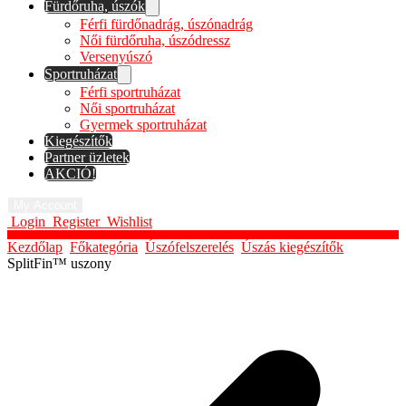
Fürdőruha, úszók
Férfi fürdőnadrág, úszónadrág
Női fürdőruha, úszódressz
Versenyúszó
Sportruházat
Férfi sportruházat
Női sportruházat
Gyermek sportruházat
Kiegészítők
Partner üzletek
AKCIÓ!
My Account
Login
Register
Wishlist
Kezdőlap
Főkategória
Úszófelszerelés
Úszás kiegészítők
SplitFin™ uszony